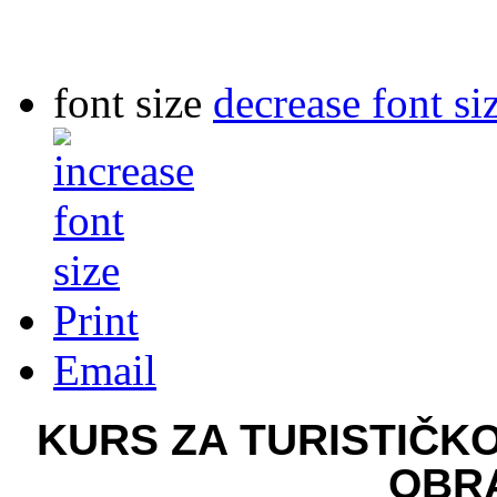
font size
decrease font si
Print
Email
KURS ZA TURISTIČK
OBR