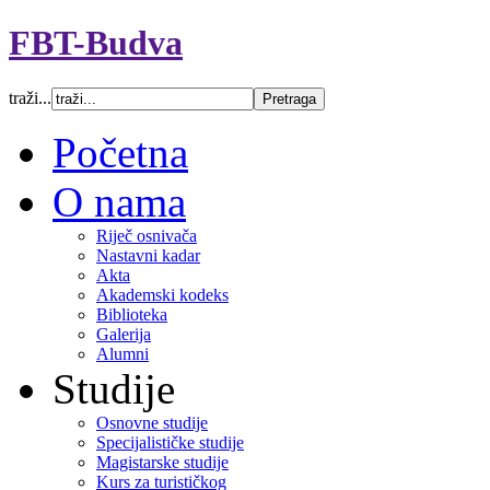
FBT-Budva
traži...
Početna
O nama
Riječ osnivača
Nastavni kadar
Akta
Akademski kodeks
Biblioteka
Galerija
Alumni
Studije
Osnovne studije
Specijalističke studije
Magistarske studije
Kurs za turističkog